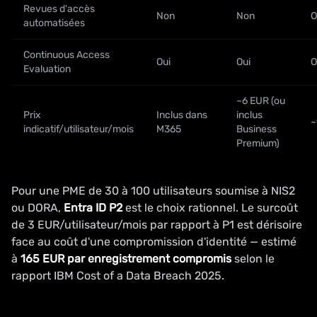
Revues d'accès
Non
Non
O
automatisées
Continuous Access
Oui
Oui
O
Evaluation
~6 EUR (ou
Prix
Inclus dans
inclus
~
indicatif/utilisateur/mois
M365
Business
Premium)
Pour une PME de 30 à 100 utilisateurs soumise à NIS2
ou DORA,
Entra ID P2
est le choix rationnel. Le surcoût
de 3 EUR/utilisateur/mois par rapport à P1 est dérisoire
face au coût d'une compromission d'identité — estimé
à
165 EUR par enregistrement compromis
selon le
rapport IBM Cost of a Data Breach 2025.