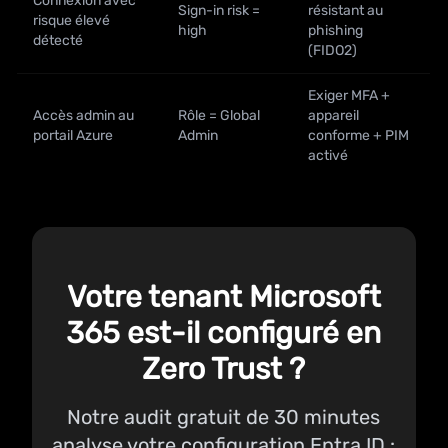
Connexion avec
Sign-in risk =
résistant au
risque élevé
high
phishing
détecté
(FIDO2)
Exiger MFA +
Accès admin au
Rôle = Global
appareil
portail Azure
Admin
conforme + PIM
activé
Votre tenant Microsoft
365 est-il configuré en
Zero Trust ?
Notre audit gratuit de 30 minutes
analyse votre configuration Entra ID :