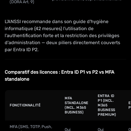
(DORA Art. 9)
L'ANSSI recommande dans son guide d'hygiène
informatique (42 mesures) l'utilisation de
l'authentification forte et la restriction des privilèges
d'administration — deux piliers directement couverts
par Entra ID P2.
Comparatif des licences : Entra ID P1 vs P2 vs MFA
standalone
ENTRA ID
MFA
P1 (INCL.
STANDALONE
E
FONCTIONNALITÉ
M365
(INCL. M365
P
BUSINESS
BUSINESS)
PREMIUM)
MFA (SMS, TOTP, Push,
Oui
Oui
O