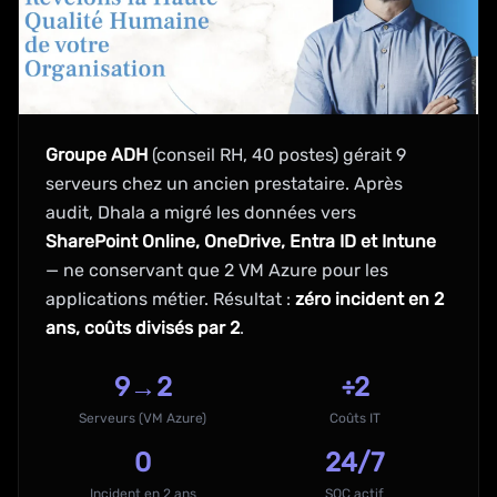
Groupe ADH
(conseil RH, 40 postes) gérait 9
serveurs chez un ancien prestataire. Après
audit, Dhala a migré les données vers
SharePoint Online, OneDrive, Entra ID et Intune
— ne conservant que 2 VM Azure pour les
applications métier. Résultat :
zéro incident en 2
ans, coûts divisés par 2
.
9→2
÷2
Serveurs (VM Azure)
Coûts IT
0
24/7
Incident en 2 ans
SOC actif