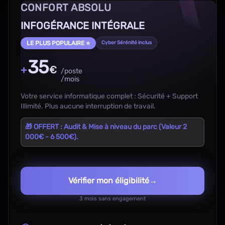
CONFORT ABSOLU
INFOGÉRANCE INTÉGRALE
LE PLUS POPULAIRE ⭐
Cyber Sérénité inclus
35
+
€
/poste
/mois
Votre service informatique complet : Sécurité + Support
Illimité. Plus aucune interruption de travail.
🎁 OFFERT : Audit & Mise à niveau du parc (Valeur 2
000€ - 6 500€).
Vérifier mon éligibilité
→
3 mois sans engagement