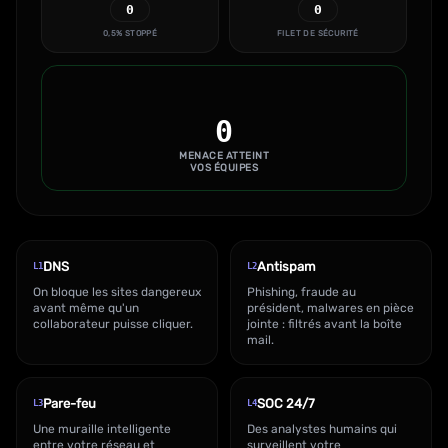
0
0
0,5% STOPPÉ
FILET DE SÉCURITÉ
0
MENACE ATTEINT
VOS ÉQUIPES
DNS
Antispam
L1
L2
On bloque les sites dangereux
Phishing, fraude au
avant même qu'un
président, malwares en pièce
collaborateur puisse cliquer.
jointe : filtrés avant la boîte
mail.
Pare-feu
SOC 24/7
L3
L4
Une muraille intelligente
Des analystes humains qui
entre votre réseau et
surveillent votre