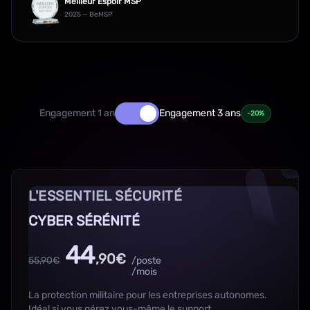
Meilleur Espoir MSP
2025 — BeMSP
Engagement 1 an
Engagement 3 ans
-20%
L'ESSENTIEL SÉCURITÉ
CYBER SÉRÉNITÉ
44
,90€
55,90€
/poste
/mois
La protection militaire pour les entreprises autonomes.
Idéal si vous gérez vous-même le support.