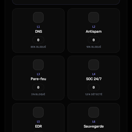
L1
L2
DNS
Antispam
0
0
85% BLOQUÉ
10% BLOQUÉ
L3
L4
Pare-feu
SOC 24/7
0
0
3% BLOQUÉ
1,5% DÉTECTÉ
L5
L6
EDR
Sauvegarde