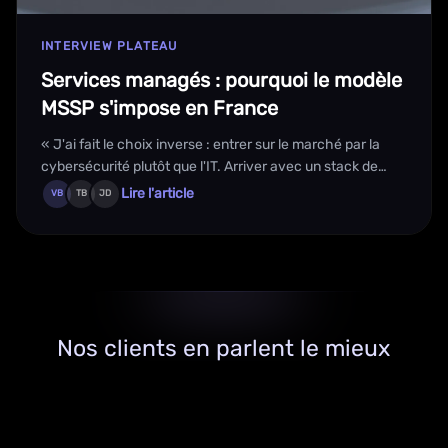
INTERVIEW PLATEAU
Services managés : pourquoi le modèle
MSSP s'impose en France
« J'ai fait le choix inverse : entrer sur le marché par la
cybersécurité plutôt que l'IT. Arriver avec un stack de
sécurité complet et intégré, remettre à zéro
Lire l'article
VB
TB
JD
l'infrastructure du client, puis reconstruire sur des bases
saines. »
Nos clients en parlent le mieux