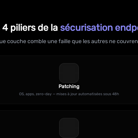
 4 piliers de la
sécurisation endp
e couche comble une faille que les autres ne couvren
Patching
OS, apps, zero-day — mises à jour automatisées sous 48h