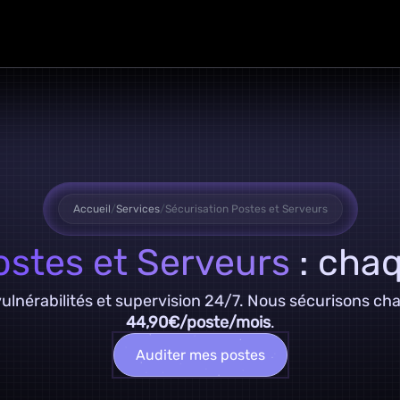
Accueil
/
Services
/
Sécurisation Postes et Serveurs
ostes et Serveurs
: chaq
lnérabilités et supervision 24/7. Nous sécurisons cha
44,90€/poste/mois
.
Auditer mes postes