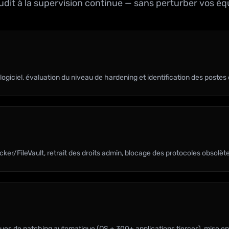
audit à la supervision continue — sans perturber vos éq
ogiciel, évaluation du niveau de hardening et identification des postes 
er/FileVault, retrait des droits admin, blocage des protocoles obsolèt
iques de patching automatique (OS + 300+ applications tierces), mise en