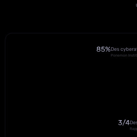
85%
Des cyberat
Ponemon Instit
3/4
Des
Rap