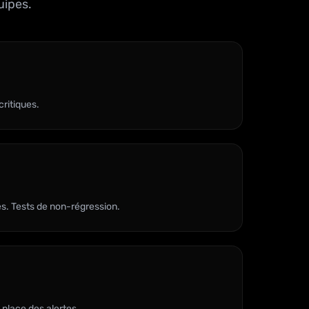
uipes.
critiques.
es. Tests de non-régression.
 place des alertes.