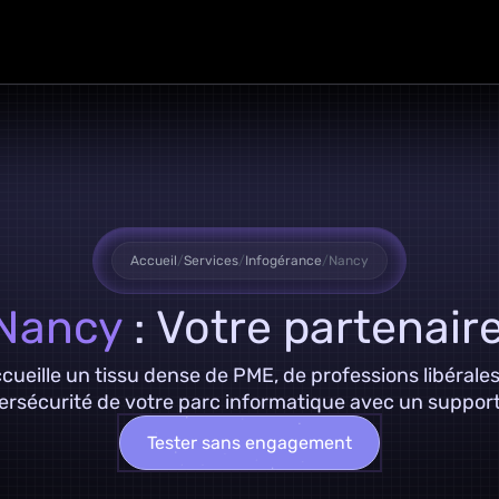
Accueil
/
Services
/
Infogérance
/
Nancy
 Nancy
: Votre partenaire
eille un tissu dense de PME, de professions libérales 
rsécurité de votre parc informatique avec un support il
Tester sans engagement