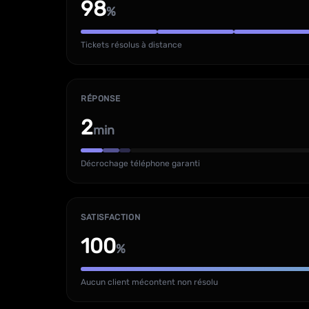
98
%
Tickets résolus à distance
RÉPONSE
2
min
Décrochage téléphone garanti
SATISFACTION
100
%
Aucun client mécontent non résolu