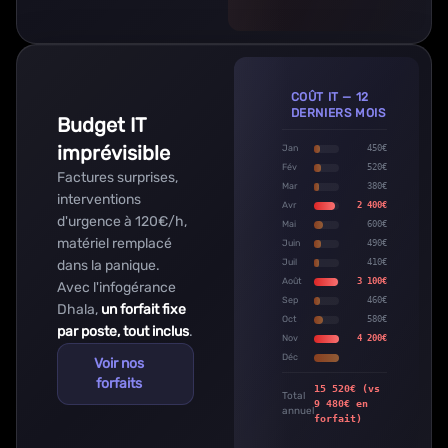
COÛT IT — 12
DERNIERS MOIS
Budget IT
imprévisible
Jan
450€
Fév
520€
Factures surprises,
Mar
380€
interventions
Avr
2 400€
d'urgence à 120€/h,
Mai
600€
matériel remplacé
Juin
490€
dans la panique.
Juil
410€
Août
3 100€
Avec l'infogérance
Sep
460€
Dhala,
un forfait fixe
Oct
580€
par poste, tout inclus
.
Nov
4 200€
Déc
Voir nos
forfaits
15 520€ (vs
Total
9 480€ en
annuel
forfait)