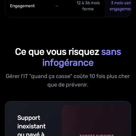
12 à 36 mois
3 mois sans
Engagement
—
ferme
engagement
Ce que vous risquez
sans
infogérance
Gérer l'IT "quand ça casse" coûte 10 fois plus cher
que de prévenir.
Support
inexistant
ou payé à