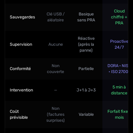
Cloud
Clé USB /
Basique
Sauvegardes
chiffré +
aléatoire
sans PRA
PRA
Réactive
Proactive
Supervision
Aucune
(après la
24/7
panne)
Non
DORA · NIS2
Conformité
Partielle
couverte
· ISO 27001
5 min à
Intervention
—
J+1 à J+3
distance
Non
Coût
Forfait fixe /
(factures
Variable
prévisible
mois
surprises)