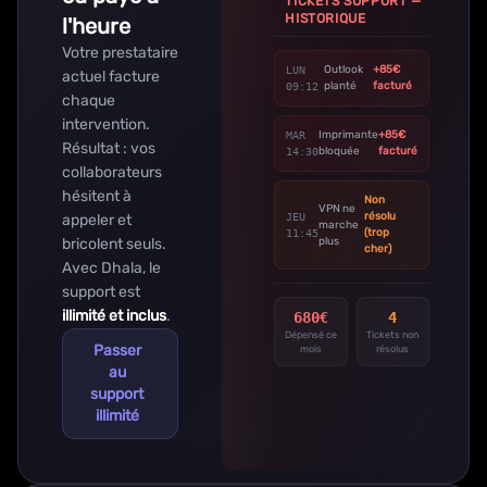
TICKETS SUPPORT —
HISTORIQUE
l'heure
Votre prestataire
Outlook
+85€
LUN
actuel facture
planté
facturé
09:12
chaque
intervention.
Imprimante
+85€
MAR
Résultat : vos
bloquée
facturé
14:30
collaborateurs
hésitent à
Non
VPN ne
résolu
appeler et
JEU
marche
(trop
11:45
plus
bricolent seuls.
cher)
Avec Dhala, le
support est
illimité et inclus
.
680€
4
Dépensé ce
Tickets non
Passer
mois
résolus
au
support
illimité