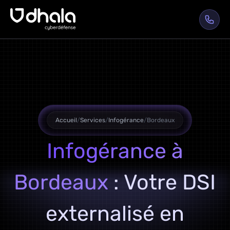
Accueil
/
Services
/
Infogérance
/
Bordeaux
Infogérance à
Bordeaux
: Votre DSI
externalisé en