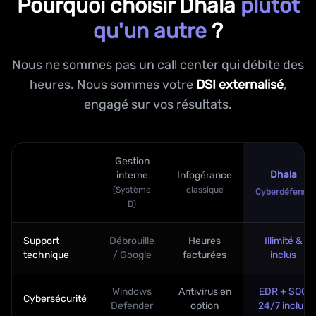
Pourquoi choisir Dhala
plutôt
qu'un autre
?
Nous ne sommes pas un call center qui débite des
heures. Nous sommes votre
DSI externalisé
,
engagé sur vos résultats.
Gestion
Dhala
interne
Infogérance
(Système
classique
Cyberdéfense
D)
Support
Débrouille
Heures
Illimité &
technique
/ Google
facturées
inclus
Windows
Antivirus en
EDR + SOC
Cybersécurité
Defender
option
24/7 inclus