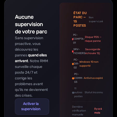
ÉTAT DU
Aucune
PARC —
Non
15
supervisé
supervision
POSTES
de votre parc
PC-
Disque 95% —
Sans supervision
COMPTA-
risque panne
01
proactive, vous
découvrez les
SRV-
Sauvegarde
FICHIERS
échouée 12j
pannes
quand elles
PC-
arrivent
. Notre RMM
Windows 10 non
DIR-
supporté
surveille chaque
02
poste 24/7 et
PC-
corrige les
COMM-
Antivirus expiré
03
problèmes avant
11
qu'ils ne deviennent
autres
Statut inconnu
des crises.
postes
Activer la
Dernière
supervision
Il y a 6
vérification
mois
manuelle