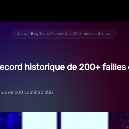
Accueil
/
Blog
/
Patch Tuesday Juin 2026 : un record historique de 200+ failles et 3 RCE critiques (9.8), alerte PME
cord historique de 200+ failles e
lus de 200 vulnérabilités