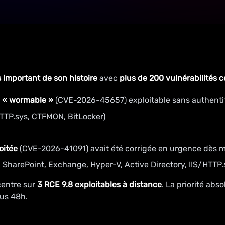
s important de son histoire
avec
plus de 200 vulnérabilités c
u
« wormable »
(CVE-2026-45657) exploitable sans authentifi
HTTP.sys, CTFMON, BitLocker)
oitée
(CVE-2026-41091) avait été corrigée en urgence dès m
, SharePoint, Exchange, Hyper-V, Active Directory, IIS/HTTP
centre sur
3 RCE 9.8 exploitables à distance
. La priorité abs
ous 48h.