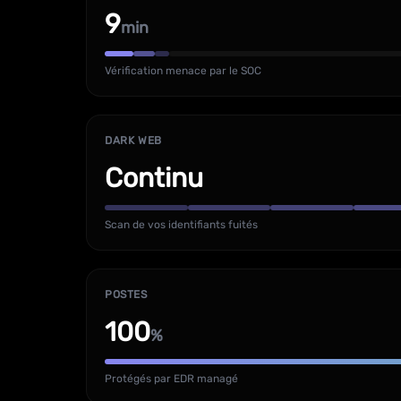
9
min
Vérification menace par le SOC
DARK WEB
Continu
Scan de vos identifiants fuités
POSTES
100
%
Protégés par EDR managé