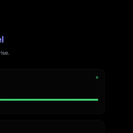
l
ise.