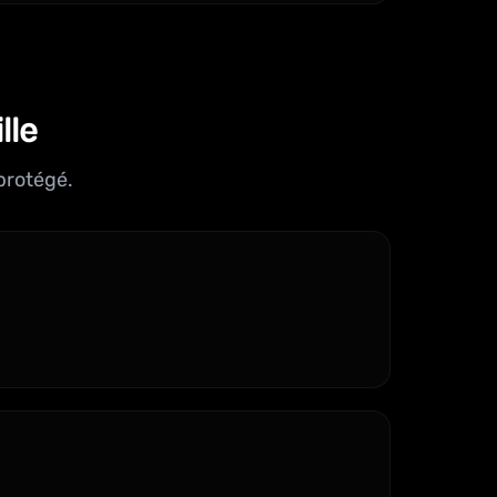
lle
protégé.