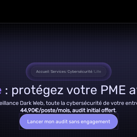
Accueil
/
Services
/
Cybersécurité
/
Lille
e
: protégez votre PME a
lance Dark Web, toute la cybersécurité de votre entrepr
44,90€/poste/mois, audit initial offert
.
Lancer mon audit sans engagement