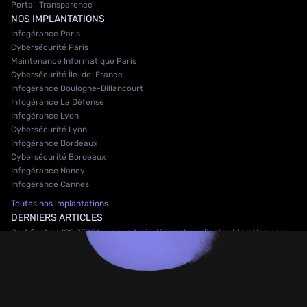
Portail Transparence
NOS IMPLANTATIONS
Infogérance Paris
Cybersécurité Paris
Maintenance Informatique Paris
Cybersécurité Île-de-France
Infogérance Boulogne-Billancourt
Infogérance La Défense
Infogérance Lyon
Cybersécurité Lyon
Infogérance Bordeaux
Cybersécurité Bordeaux
Infogérance Nancy
Infogérance Cannes
Toutes nos implantations
DERNIERS ARTICLES
Certification ISO 27001 : ce que trois démarches clients et la nôtre nous
ont appris
Injection de prompt indirecte : quand l'IA de vos collaborateurs se fait
piéger à votre place
Cybersécurité des cabinets d'avocats : les risques qui menacent le
secret professionnel