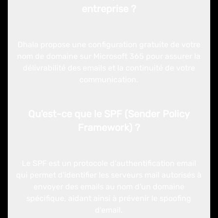
entreprise ?
Dhala propose une configuration gratuite de votre
nom de domaine sur Microsoft 365 pour assurer la
délivrabilité des emails et la continuité de votre
communication.
Qu'est-ce que le SPF (Sender Policy
Framework) ?
Le SPF est un protocole d'authentification email
qui permet d'identifier les serveurs mail autorisés à
envoyer des emails au nom d'un domaine
spécifique, aidant ainsi à prévenir le spoofing
d'email.