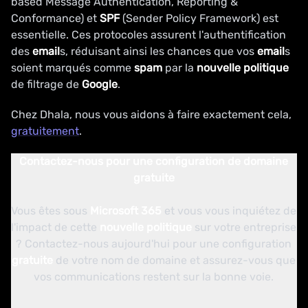
based Message Authentication, Reporting &
Conformance) et
SPF
(Sender Policy Framework) est
essentielle. Ces protocoles assurent l'authentification
des
email
s, réduisant ainsi les chances que vos
email
s
soient marqués comme
spam
par la
nouvelle politique
de filtrage de
Google
.
Chez Dhala, nous vous aidons à faire exactement cela,
gratuitement
.
Contactez-nous pour une configuration de domaine
gratuite
Vous êtes sous
Microsoft
365
et vous vous inquiétez de
l'impact de cette
nouvelle politique
sur votre entreprise
? Contactez-nous aujourd'hui pour une configuration
gratuite
de votre nom de domaine et assurez-vous que
vos communications restent sur la bonne voie.