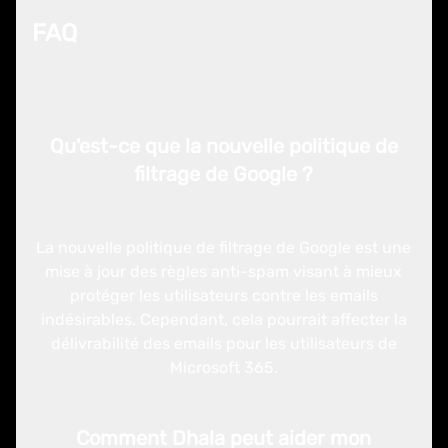
FAQ
Qu'est-ce que la nouvelle politique de
filtrage de Google ?
La nouvelle politique de filtrage de Google est une
mise à jour des règles anti-spam visant à mieux
protéger les utilisateurs contre les emails
indésirables. Cependant, cela pourrait affecter la
délivrabilité des emails pour les utilisateurs de
Microsoft 365.
Comment Dhala peut aider mon