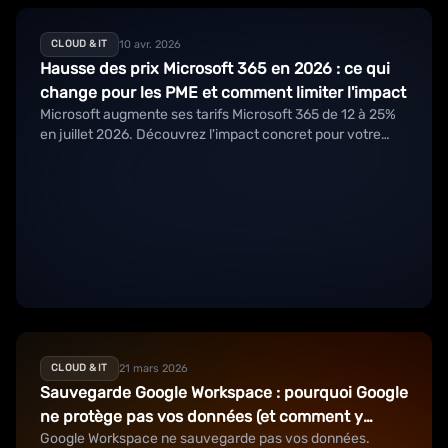
10 avr. 2026
CLOUD & IT
Hausse des prix Microsoft 365 en 2026 : ce qui
change pour les PME et comment limiter l'impact
Microsoft augmente ses tarifs Microsoft 365 de 12 à 25%
en juillet 2026. Découvrez l'impact concret pour votre
PME et 5 stratégies pour réduire la facture sans perdre en
productivité.
21 mars 2026
CLOUD & IT
Sauvegarde Google Workspace : pourquoi Google
ne protège pas vos données (et comment y
Google Workspace ne sauvegarde pas vos données.
remédier)