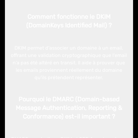
Comment fonctionne le DKIM
(DomainKeys Identified Mail) ?
DKIM permet d'associer un domaine à un email,
offrant une validation cryptographique que l'email
n'a pas été altéré en transit. Il aide à prouver que
les emails proviennent réellement du domaine
qu'ils prétendent représenter.
Pourquoi le DMARC (Domain-based
Message Authentication, Reporting &
Conformance) est-il important ?