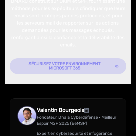
DMARC construit sur DKIM et SPF, fournissant une
méthode pour les expéditeurs d'indiquer que leurs
emails sont protégés par ces protocoles, et pour
les serveurs mail de rapporter sur les actions
demandées pour les messages échoués,
renforçant ainsi la confiance et la délivrabilité des
emails.
SÉCURISEZ VOTRE ENVIRONNEMENT
MICROSOFT 365
Valentin Bourgeois
Fondateur, Dhala Cyberdéfense · Meilleur
Espoir MSP 2025 (BeMSP)
Expert en cybersécurité et infogérance