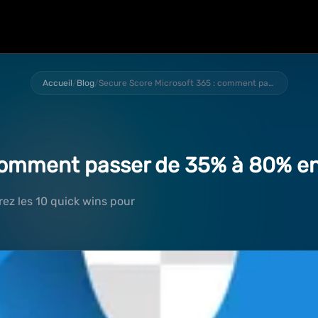
Accueil
/
Blog
/
Secure Score Microsoft 365 : comment passer de 35% à 80% en 30 jours (guide PME)
comment passer de 35% à 80% en
ez les 10 quick wins pour