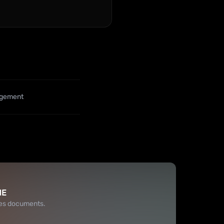
agement
ME
 les documents.