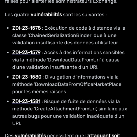
failles pour alerter les administrateurs Exchange.
Les quatre
vulnérabilités
sont les suivantes :
ZDI-23-1578
: Exécution de code à distance via la
classe 'ChainedSerializationBinder' due à une
validation insuffisante des données utilisateur.
ZDI-23-1579
: Accès à des informations sensibles
via la méthode 'DownloadDataFromUri' à cause
d'une validation insuffisante d'un URI.
ZDI-23-1580
: Divulgation d'informations via la
méthode 'DownloadDataFromOfficeMarketPlace'
pour les mêmes raisons.
ZDI-23-1581
: Risque de fuite de données via la
méthode 'CreateAttachmentFromUri', similaire aux
autres bugs pour une validation inadéquate d'un
URI.
Ces
vulnérabilités
nécessitent que l'
attaquant soit