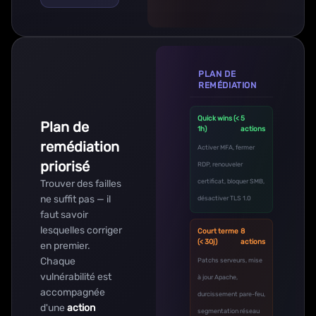
PLAN DE
REMÉDIATION
Quick wins (<
5
Plan de
1h)
actions
remédiation
Activer MFA, fermer
priorisé
RDP, renouveler
Trouver des failles
certificat, bloquer SMB,
ne suffit pas — il
désactiver TLS 1.0
faut savoir
lesquelles corriger
Court terme
8
(< 30j)
actions
en premier.
Chaque
Patchs serveurs, mise
vulnérabilité est
à jour Apache,
accompagnée
durcissement pare-feu,
d'une
action
segmentation réseau