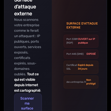
d'attaque
externe
Nous scannons
SURFACE D'ATTAQUE
votre entreprise
EXTERNE
comme le ferait
un attaquant : IP
Port 3389
OUVERT sur IP
publiques, ports
(RDP)
publique
ouverts, services
exposés,
Port 445 (SMB)
EXPOSÉ
certificats
expirés, sous-
Certificat
Expiré depuis
domaines
SSL
34 jours
oubliés.
Tout ce
qui est visible
Non
dev.entreprise.fr
protégé
depuis Internet
est cartographié
.
Scanner
ma
surface