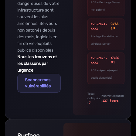
dangereuses de votre
RCE — Exchange Server
infrastructure sont
non patché
souvent les plus
anciennes. Serveurs
CVSS
CVE-2024-
8.9
XXXX
non patchés depuis
des mois, logiciels en
Privilege Escalation —
fin de vie, exploits
Windows Server
publics disponibles.
Nous les trouvons et
CVSS
CVE-2023-
9.1
les classons par
XXXX
urgence
.
RCE — Apache (exploit
public disponible)
Scanner mes
vulnérabilités
Total
Plus vieux patch
critiques
:
127 jours
:
7
Surface