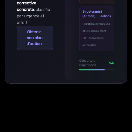
corrective
concrète
, classée
Structurants
3
par urgence et
(< 6 mois)
actions
effort.
Migration serveurs End
Obtenir
of Life, déploiement
mon plan
EDR, scan continu
d'action
automatisé
Couverture
73%
remédiation