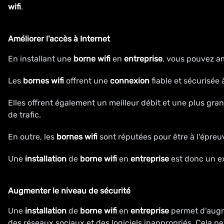
wifi
.
Améliorer l'accès à Internet
En installant une
borne wifi
en
entreprise
, vous pouvez am
Les
bornes wifi
offrent une
connexion
fiable et sécurisée 
Elles offrent également un meilleur débit et une plus gra
de trafic.
En outre, les
bornes wifi
sont réputées pour être à l'épreu
Une
installation
de
borne wifi
en
entreprise
est donc un ex
Augmenter le niveau de sécurité
Une
installation
de
borne wifi
en
entreprise
permet d'augme
des réseaux sociaux et des logiciels inappropriés. Cela pe